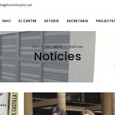
fa@itecnificacio.cat
INICI
EL CENTRE
ESTUDIS
SECRETARIA
PROJECTE
Inici
ITEC MÈDIA
Notícies
Notícies