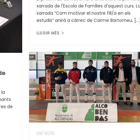
xarrada de l'Escola de Famílies d'aquest curs. L
xarrada “Com motivar el nostre fill/a en els
estudis” anirà a càrrec de Carme Bartomeu.
[...
LLEGIR MÉS
de
 la
pants
res de
09
/
10/23