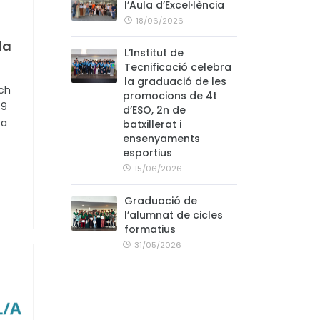
l’Aula d’Excel·lència
18/06/2026
la
L’Institut de
Tecnificació celebra
la graduació de les
ch
promocions de 4t
 9
d’ESO, 2n de
 a
batxillerat i
ensenyaments
esportius
15/06/2026
Graduació de
l’alumnat de cicles
formatius
31/05/2026