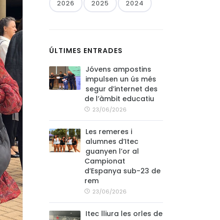
2026
2025
2024
ÚLTIMES ENTRADES
Jóvens ampostins
impulsen un ús més
segur d’internet des
de l’àmbit educatiu
23/06/2026
Les remeres i
alumnes d’Itec
guanyen l’or al
Campionat
d’Espanya sub-23 de
rem
23/06/2026
Itec lliura les orles de