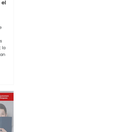
 el
e
s
 la
van