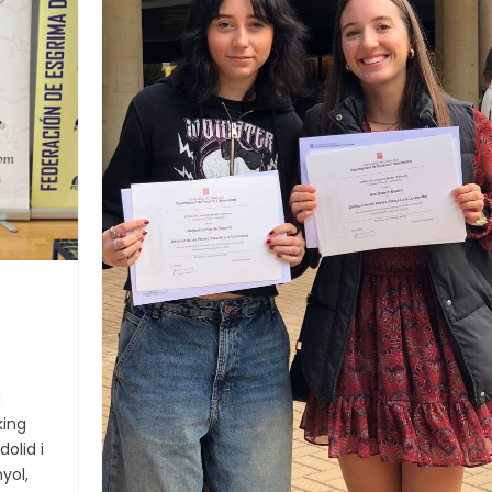
a
king
olid i
yol,