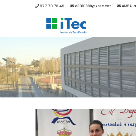
977 70 78 49
e3010888@xtec.cat
AMPA: a