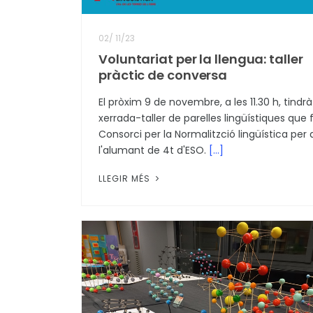
02
/
11/23
Voluntariat per la llengua: taller
pràctic de conversa
El pròxim 9 de novembre, a les 11.30 h, tindrà 
xerrada-taller de parelles lingüístiques que f
Consorci per la Normalitzció lingüística per 
l'alumant de 4t d'ESO.
[...]
LLEGIR MÉS