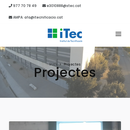
977 70 78 49
e3010888@xtec.cat
AMPA: afa@itecnificacio.cat
INICI
EL CENTRE
Inici
Projectes
Projectes
ESTUDIS
SECRETARIA
PROJECTES
RECURSOS
ITEC MÈDIA