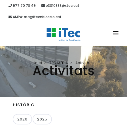
977 70 78 49
e3010888@xtec.cat
AMPA: afa@itecnificacio.cat
INICI
EL CENTRE
Inici
ITEC MÈDIA
Activitats
Activitats
ESTUDIS
SECRETARIA
PROJECTES
HISTÒRIC
RECURSOS
2026
2025
ITEC MÈDIA