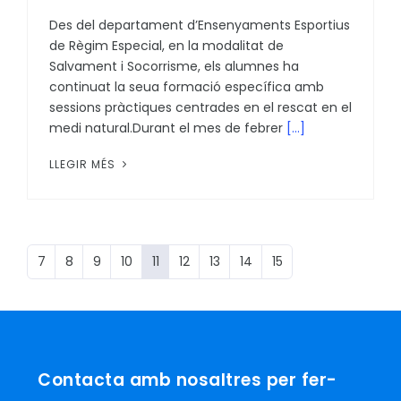
Des del departament d’Ensenyaments Esportius
de Règim Especial, en la modalitat de
Salvament i Socorrisme, els alumnes ha
continuat la seua formació específica amb
sessions pràctiques centrades en el rescat en el
medi natural.Durant el mes de febrer
[...]
LLEGIR MÉS
7
8
9
10
11
12
13
14
15
Contacta amb nosaltres per fer-