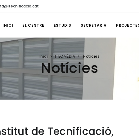
fa@itecnificacio.cat
INICI
EL CENTRE
ESTUDIS
SECRETARIA
PROJECTE
Inici
ITECMÈDIA
Notícies
Notícies
stitut de Tecnificació,