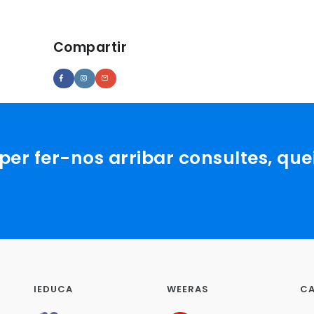
Compartir
er fer-nos arribar consultes, que
IEDUCA
WEERAS
CA