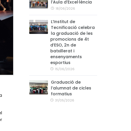
l’Aula d’Excel·lència
18/06/2026
L’Institut de
Tecnificació celebra
la graduació de les
promocions de 4t
d’ESO, 2n de
batxillerat i
ensenyaments
esportius
15/06/2026
Graduació de
l’alumnat de cicles
formatius
a
31/05/2026
l
or