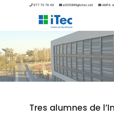
977 70 78 49
e3010888@xtec.cat
AMPA: a
Tres alumnes de l’In