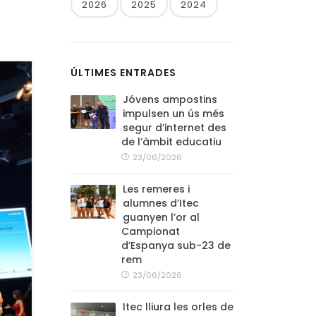
2026
2025
2024
ÚLTIMES ENTRADES
Jóvens ampostins
impulsen un ús més
segur d’internet des
de l’àmbit educatiu
23/06/2026
Les remeres i
alumnes d’Itec
guanyen l’or al
Campionat
d’Espanya sub-23 de
rem
23/06/2026
Itec lliura les orles de