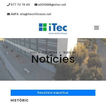
977 70 78 49
e3010888@xtec.cat
AMPA: afa@itecnificacio.cat
INICI
EL CENTRE
Inici
ITECMÈDIA
Notícies
Notícies
ESTUDIS
SECRETARIA
PROJECTES
RECURSOS
Resultats esportius
HISTÒRIC
ITEC MÈDIA