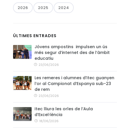
2026
2025
2024
CONTACTE
ÚLTIMES ENTRADES
Jóvens ampostins impulsen un ús
més segur d’internet des de l’àmbit
educatiu
23/06/2026
Les remeres i alumnes d’Itec guanyen
l’or al Campionat d’Espanya sub-23
de rem
23/06/2026
Itec lliura les orles de l’Aula
d’Excel·lència
18/06/2026