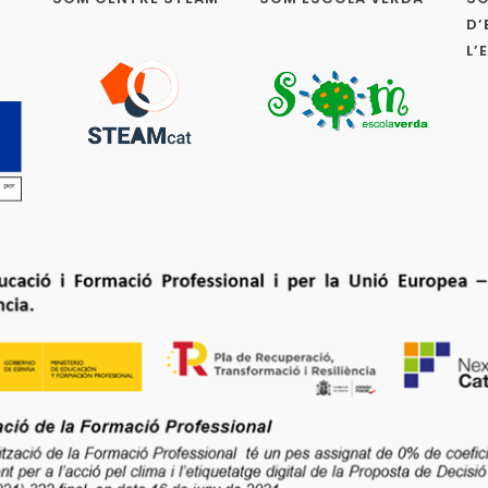
D’
L’