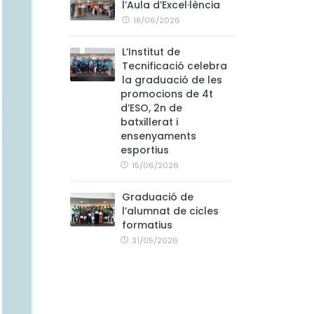
l’Aula d’Excel·lència
18/06/2026
L’Institut de
Tecnificació celebra
la graduació de les
promocions de 4t
d’ESO, 2n de
batxillerat i
ensenyaments
esportius
15/06/2026
Graduació de
l’alumnat de cicles
formatius
31/05/2026