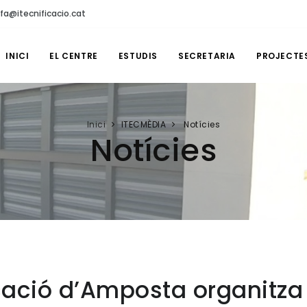
fa@itecnificacio.cat
INICI
EL CENTRE
ESTUDIS
SECRETARIA
PROJECTE
Inici
ITECMÈDIA
Notícies
Notícies
ficació d’Amposta organitza