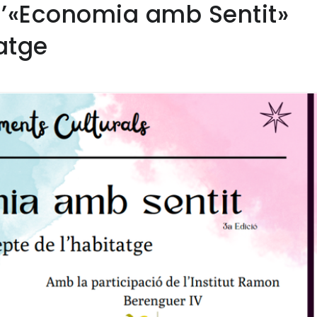
d’«Economia amb Sentit»
atge