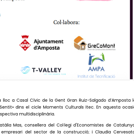
drà lloc a Casal Cívic de la Gent Gran Ruiz-Salgado d’Amposta l
entit» dins el cicle Moments Culturals Itec. En aquesta ocasi
spectiva multidisciplinària.
tàlia Mas, consellera del Col·legi d'Economistes de Catalunya
i empresari del sector de la construcció; i Claudia Cervesato