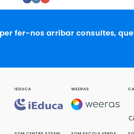
er fer-nos arribar consultes, que
IEDUCA
WEERAS
CA
SOM CENTRE STEAM
SOM ESCOLA VERDA
SO