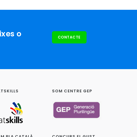
ixes o
CONTACTE
TSKILLS
SOM CENTRE GEP
M PLA CATALÀ
CONCURS EL GUST