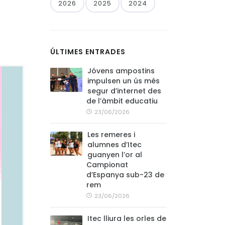
2026
2025
2024
ÚLTIMES ENTRADES
Jóvens ampostins
impulsen un ús més
segur d’internet des
de l’àmbit educatiu
23/06/2026
Les remeres i
alumnes d’Itec
guanyen l’or al
Campionat
d’Espanya sub-23 de
rem
23/06/2026
Itec lliura les orles de