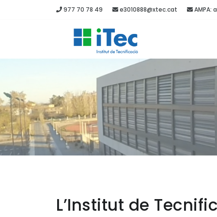
977 70 78 49
e3010888@xtec.cat
AMPA: a
L’Institut de Tecni