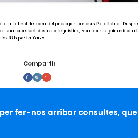
ribat a la final de zona del prestigiós concurs Pica Lletres. Despr
una excel·lent destresa lingüística, van aconseguir arribar a l
 les 18 h per La Xarxa.
Compartir
er fer-nos arribar consultes, que