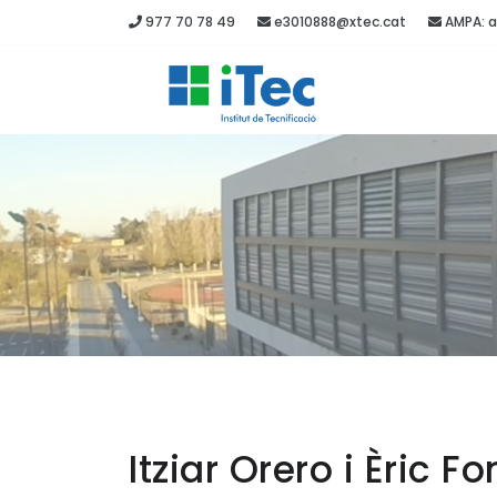
977 70 78 49
e3010888@xtec.cat
AMPA: a
Itziar Orero i Èric F