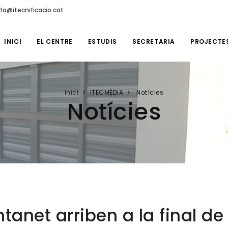
fa@itecnificacio.cat
INICI
EL CENTRE
ESTUDIS
SECRETARIA
PROJECTE
Inici
ITECMÈDIA
Notícies
Notícies
ontanet arriben a la final de