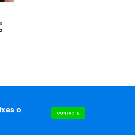
és
a
ixes o
CONTACTE