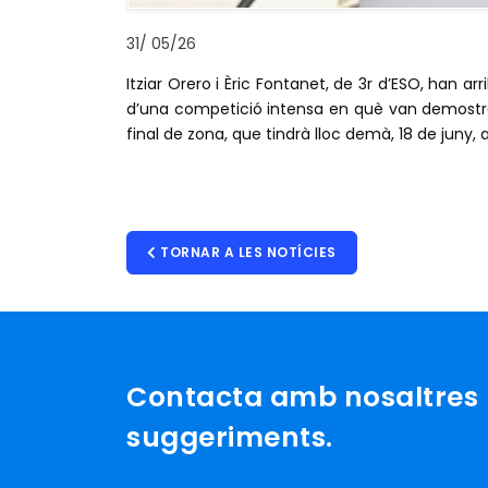
31
/
05/26
Itziar Orero i Èric Fontanet, de 3r d’ESO, han ar
d’una competició intensa en què van demostrar 
final de zona, que tindrà lloc demà, 18 de juny, a
TORNAR A LES NOTÍCIES
Contacta amb nosaltres p
suggeriments.