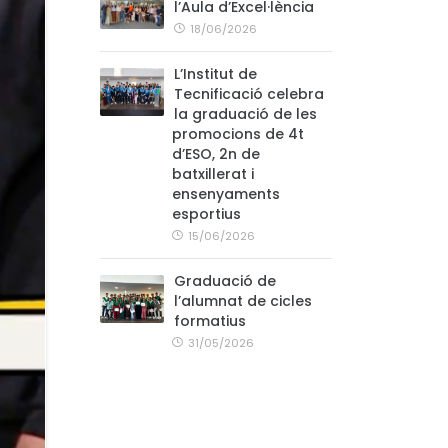
l’Aula d’Excel·lència
18/06/2026
L’Institut de
Tecnificació celebra
la graduació de les
promocions de 4t
d’ESO, 2n de
batxillerat i
ensenyaments
esportius
15/06/2026
Graduació de
l’alumnat de cicles
formatius
31/05/2026