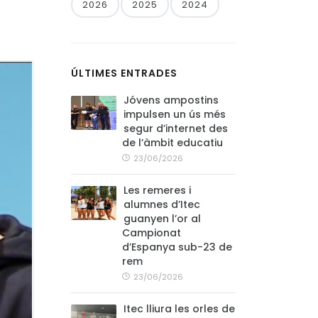
2026
2025
2024
ÚLTIMES ENTRADES
Jóvens ampostins
impulsen un ús més
segur d’internet des
de l’àmbit educatiu
23/06/2026
Les remeres i
alumnes d’Itec
guanyen l’or al
Campionat
d’Espanya sub-23 de
rem
23/06/2026
Itec lliura les orles de