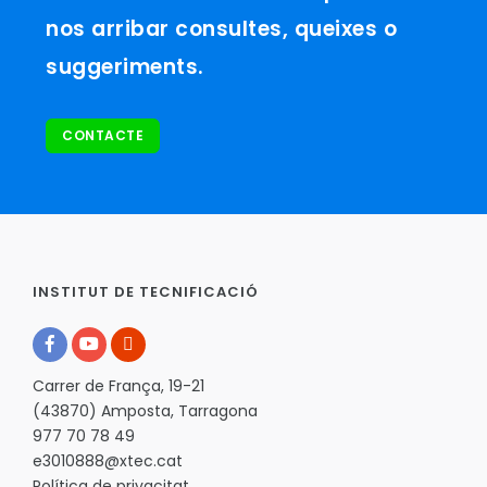
nos arribar consultes, queixes o
suggeriments.
CONTACTE
INSTITUT DE TECNIFICACIÓ
Carrer de França, 19-21
(43870) Amposta, Tarragona
977 70 78 49
e3010888@xtec.cat
Política de privacitat