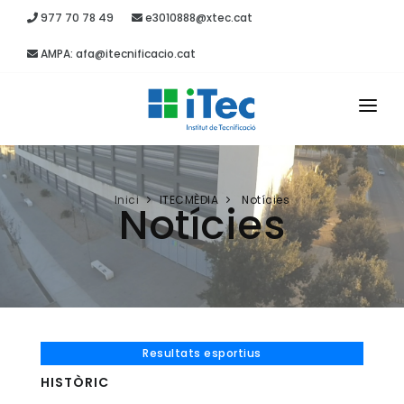
977 70 78 49
e3010888@xtec.cat
AMPA: afa@itecnificacio.cat
INICI
EL CENTRE
Inici
ITECMÈDIA
Notícies
Notícies
ESTUDIS
SECRETARIA
PROJECTES
RECURSOS
Resultats esportius
HISTÒRIC
ITEC MÈDIA