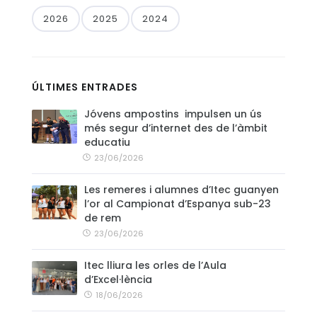
2026
2025
2024
CONTACTE
ÚLTIMES ENTRADES
Jóvens ampostins impulsen un ús
més segur d’internet des de l’àmbit
educatiu
23/06/2026
Les remeres i alumnes d’Itec guanyen
l’or al Campionat d’Espanya sub-23
de rem
23/06/2026
Itec lliura les orles de l’Aula
d’Excel·lència
18/06/2026