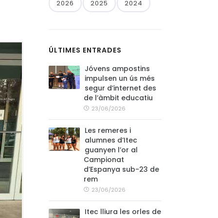
2026
2025
2024
ÚLTIMES ENTRADES
Jóvens ampostins
impulsen un ús més
segur d’internet des
de l’àmbit educatiu
23/06/2026
Les remeres i
alumnes d’Itec
guanyen l’or al
Campionat
d’Espanya sub-23 de
rem
23/06/2026
Itec lliura les orles de