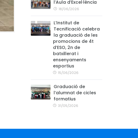
l’Aula d’Excel·lència
18/06/2026
L’Institut de
Tecnificació celebra
la graduació de les
promocions de 4t
d’ESO, 2n de
batxillerat i
ensenyaments
esportius
15/06/2026
Graduació de
l’alumnat de cicles
formatius
31/05/2026