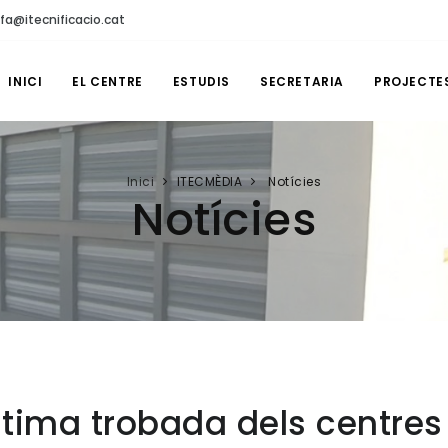
fa@itecnificacio.cat
INICI
EL CENTRE
ESTUDIS
SECRETARIA
PROJECTE
Inici
ITECMÈDIA
Notícies
Notícies
última trobada dels centres