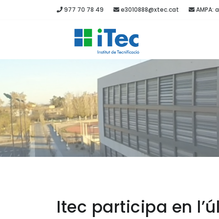
977 70 78 49
e3010888@xtec.cat
AMPA: a
Itec participa en l’