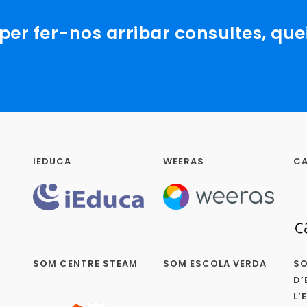
er fer-nos arribar consultes, que
IEDUCA
WEERAS
CA
SOM CENTRE STEAM
SOM ESCOLA VERDA
SO
D’
L’