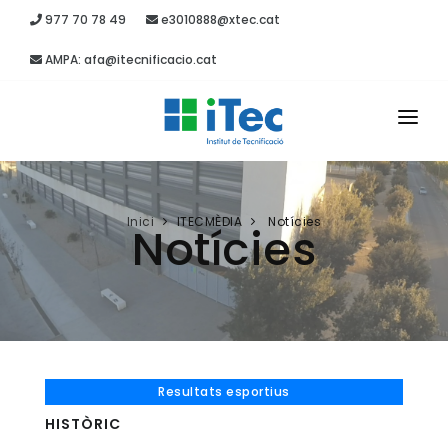
977 70 78 49
e3010888@xtec.cat
AMPA: afa@itecnificacio.cat
INICI
EL CENTRE
Inici
ITECMÈDIA
Notícies
Notícies
ESTUDIS
SECRETARIA
PROJECTES
RECURSOS
Resultats esportius
HISTÒRIC
ITEC MÈDIA