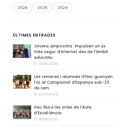
2026
2025
2024
CONTACTE
ÚLTIMES ENTRADES
Jóvens ampostins impulsen un ús
més segur d’internet des de l’àmbit
educatiu
23/06/2026
Les remeres i alumnes d’Itec guanyen
l’or al Campionat d’Espanya sub-23
de rem
23/06/2026
Itec lliura les orles de l’Aula
d’Excel·lència
18/06/2026