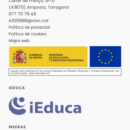
Carrer de França, 19-21
(43870) Amposta, Tarragona
977 70 78 49
e3010888@xtec.cat
Política de privacitat
Política de cookies
Mapa web
IEDUCA
WEERAS