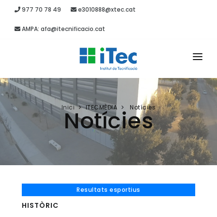
977 70 78 49
e3010888@xtec.cat
AMPA: afa@itecnificacio.cat
INICI
EL CENTRE
Inici
ITECMÈDIA
Notícies
Notícies
ESTUDIS
SECRETARIA
PROJECTES
RECURSOS
Resultats esportius
HISTÒRIC
ITEC MÈDIA