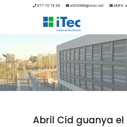
977 70 78 49
e3010888@xtec.cat
AMPA: a
Abril Cid guanya e