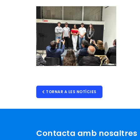
TORNAR A LES NOTÍCIES
Contacta amb nosaltres p