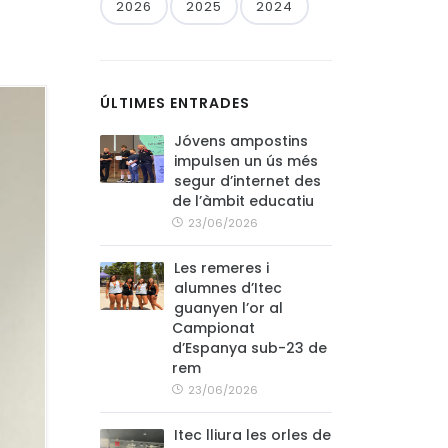
2026
2025
2024
ÚLTIMES ENTRADES
Jóvens ampostins
impulsen un ús més
segur d’internet des
de l’àmbit educatiu
23/06/2026
Les remeres i
alumnes d’Itec
guanyen l’or al
Campionat
d’Espanya sub-23 de
rem
23/06/2026
Itec lliura les orles de