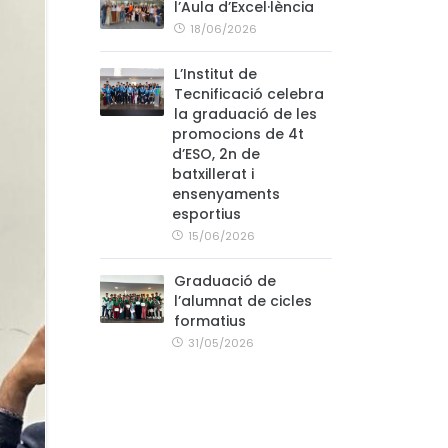
l’Aula d’Excel·lència
18/06/2026
L’Institut de
Tecnificació celebra
la graduació de les
promocions de 4t
d’ESO, 2n de
batxillerat i
ensenyaments
esportius
15/06/2026
Graduació de
l’alumnat de cicles
formatius
31/05/2026