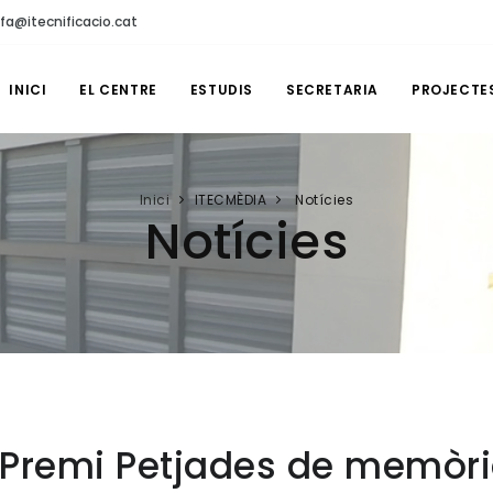
fa@itecnificacio.cat
INICI
EL CENTRE
ESTUDIS
SECRETARIA
PROJECTE
Inici
ITECMÈDIA
Notícies
Notícies
l Premi Petjades de memòr