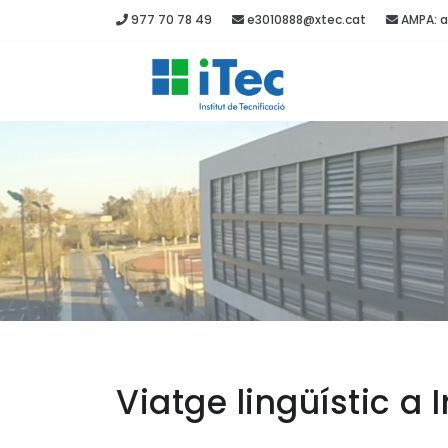
977 70 78 49
e3010888@xtec.cat
AMPA: a
Viatge lingüístic a 