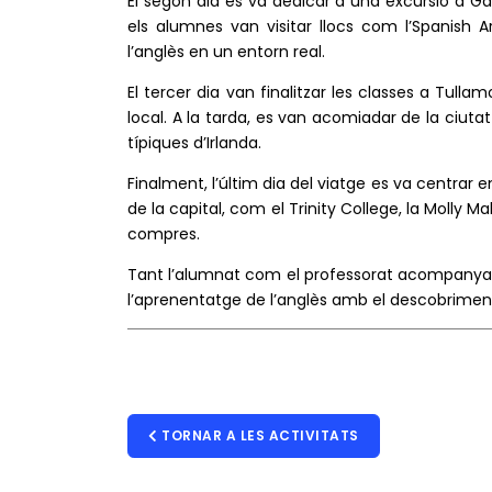
El segon dia es va dedicar a una excursió a Ga
els alumnes van visitar llocs com l’Spanish Ar
l’anglès en un entorn real.
El tercer dia van finalitzar les classes a Tull
local. A la tarda, es van acomiadar de la ciutat
típiques d’Irlanda.
Finalment, l’últim dia del viatge es va centrar 
de la capital, com el Trinity College, la Molly M
compres.
Tant l’alumnat com el professorat acompanyan
l’aprenentatge de l’anglès amb el descobriment d
TORNAR A LES ACTIVITATS