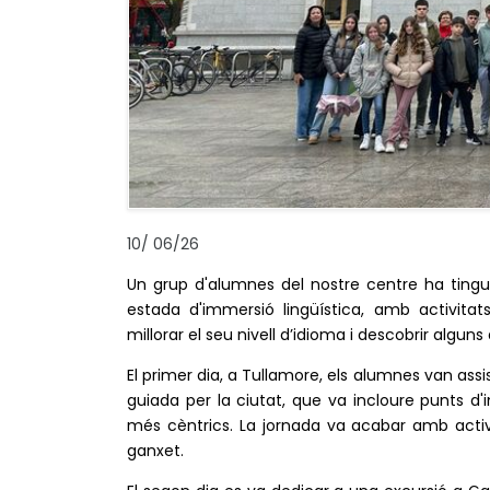
10
/
06/26
Un grup d'alumnes del nostre centre ha tingut
estada d'immersió lingüística, amb activitats
millorar el seu nivell d’idioma i descobrir algu
El primer dia, a Tullamore, els alumnes van assis
guiada per la ciutat, que va incloure punts d'in
més cèntrics. La jornada va acabar amb activita
ganxet.