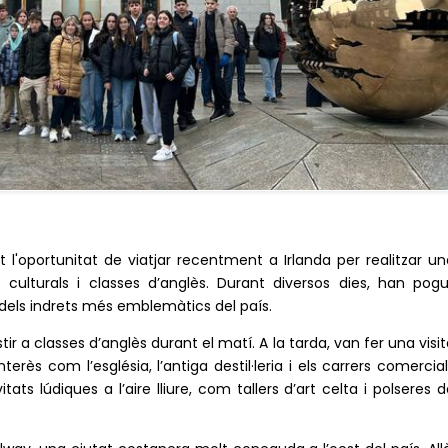
 l'oportunitat de viatjar recentment a Irlanda per realitzar un
 culturals i classes d’anglès. Durant diversos dies, han pogu
ns dels indrets més emblemàtics del país.
tir a classes d’anglès durant el matí. A la tarda, van fer una visi
terès com l’església, l’antiga destil·leria i els carrers comercia
ts lúdiques a l’aire lliure, com tallers d’art celta i polseres 