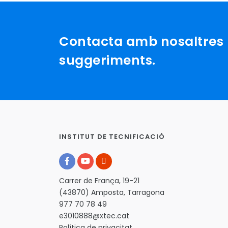
Contacta amb nosaltres p
suggeriments.
INSTITUT DE TECNIFICACIÓ
Carrer de França, 19-21
(43870) Amposta, Tarragona
977 70 78 49
e3010888@xtec.cat
Política de privacitat