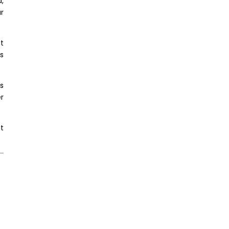
,
r
at
es
ts
er
t