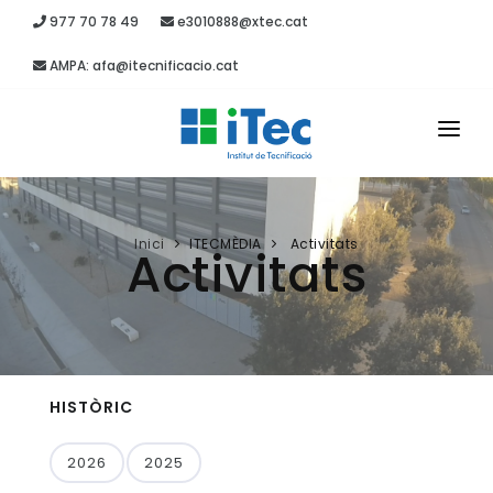
977 70 78 49
e3010888@xtec.cat
AMPA: afa@itecnificacio.cat
INICI
EL CENTRE
Inici
ITECMÈDIA
Activitats
Activitats
ESTUDIS
SECRETARIA
PROJECTES
HISTÒRIC
RECURSOS
2026
2025
ITEC MÈDIA