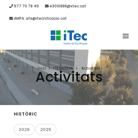
977 70 78 49
e3010888@xtec.cat
AMPA: afa@itecnificacio.cat
INICI
EL CENTRE
Inici
ITECMÈDIA
Activitats
Activitats
ESTUDIS
SECRETARIA
PROJECTES
HISTÒRIC
RECURSOS
2026
2025
ITEC MÈDIA