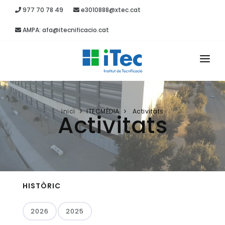
977 70 78 49
e3010888@xtec.cat
AMPA: afa@itecnificacio.cat
INICI
EL CENTRE
Inici
ITECMÈDIA
Activitats
Activitats
ESTUDIS
SECRETARIA
PROJECTES
HISTÒRIC
RECURSOS
2026
2025
ITEC MÈDIA