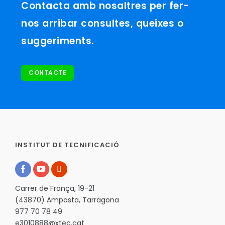
Contacta amb nosaltres per fer-
nos arribar consultes, queixes o
suggeriments.
CONTACTE
INSTITUT DE TECNIFICACIÓ
Carrer de França, 19-21
(43870) Amposta, Tarragona
977 70 78 49
e3010888@xtec.cat