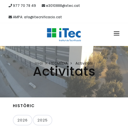
977 70 78 49
e3010888@xtec.cat
AMPA: afa@itecnificacio.cat
INICI
EL CENTRE
Inici
ITECMÈDIA
Activitats
Activitats
ESTUDIS
SECRETARIA
PROJECTES
HISTÒRIC
RECURSOS
2026
2025
ITEC MÈDIA