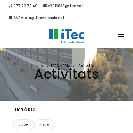
977 70 78 49
e3010888@xtec.cat
AMPA: afa@itecnificacio.cat
INICI
EL CENTRE
Inici
ITECMÈDIA
Activitats
Activitats
ESTUDIS
SECRETARIA
PROJECTES
HISTÒRIC
RECURSOS
2026
2025
ITEC MÈDIA