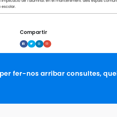
 la implicació de l’alumnat en el manteniment dels espais comun
 escolar.
Compartir
er fer-nos arribar consultes, que