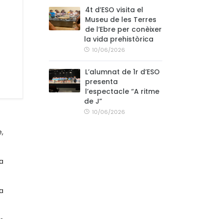
4t d’ESO visita el
Museu de les Terres
de l’Ebre per conèixer
la vida prehistòrica
10/06/2026
L’alumnat de 1r d’ESO
presenta
l’espectacle “A ritme
de J”
10/06/2026
e,
a
la