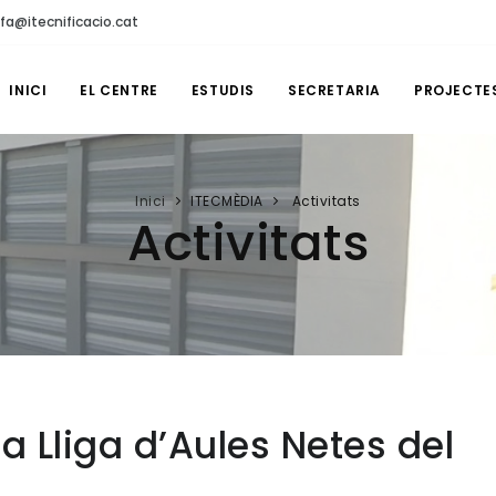
fa@itecnificacio.cat
INICI
EL CENTRE
ESTUDIS
SECRETARIA
PROJECTE
Inici
ITECMÈDIA
Activitats
Activitats
a Lliga d’Aules Netes del