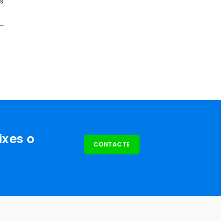
s
ixes o
CONTACTE