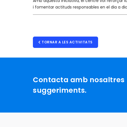
Amb aquesta iniciativa, el centre vol reforçar
i fomentar actituds responsables en el dia a dia
TORNAR A LES ACTIVITATS
Contacta amb nosaltres p
suggeriments.