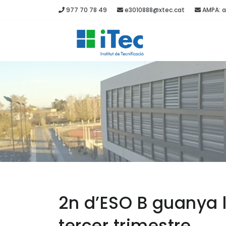
977 70 78 49
e3010888@xtec.cat
AMPA: a
2n d’ESO B guanya l
tercer trimestre